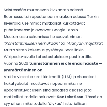
Seistessään murenevan kivikaaren edessä
Roomassa tai rapautuneen majakan edessä Turkin
Rivieralla, useimmat matkailijat kurkottavat
puhelimeensa ja avaavat Google Lensin.
Muutamassa sekunnissa he saavat nimen:
“Konstantinuksen riemukaari”
tai
“Alanyan majakka”.
Mutta sitten kokemus pysähtyy. Saat linkin
Wikipedia-sivulle tai ostostuloksen postikortille.
Vuonna 2026
tunnistaminen ei ole enää haaste —
ymmärtäminen on
.
Vaikka yleiset suuret kielimallit (LLM) ja visuaaliset
hakutyökalut muuttuvat nopeammiksi, ne
epäonnistuvat usein siinä ainoassa asiassa, jota
matkailijat todella haluavat:
Kontekstissa
. Tässä on
syy siihen, miksi todella “älykäs” historiallisen