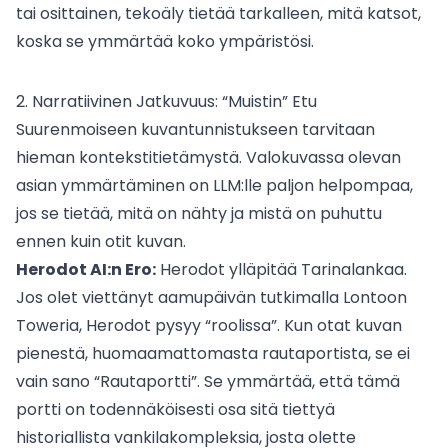
tai osittainen, tekoäly tietää tarkalleen, mitä katsot,
koska se ymmärtää koko ympäristösi.
2. Narratiivinen Jatkuvuus: “Muistin” Etu
Suurenmoiseen kuvantunnistukseen tarvitaan
hieman kontekstitietämystä. Valokuvassa olevan
asian ymmärtäminen on LLM:lle paljon helpompaa,
jos se tietää, mitä on nähty ja mistä on puhuttu
ennen kuin otit kuvan.
Herodot AI:n Ero:
Herodot ylläpitää Tarinalankaa.
Jos olet viettänyt aamupäivän tutkimalla Lontoon
Toweria, Herodot pysyy “roolissa”. Kun otat kuvan
pienestä, huomaamattomasta rautaportista, se ei
vain sano “Rautaportti”. Se ymmärtää, että tämä
portti on todennäköisesti osa sitä tiettyä
historiallista vankilakompleksia, josta olette