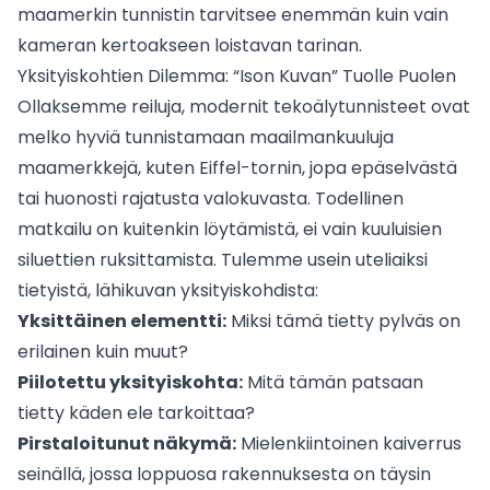
maamerkin tunnistin tarvitsee enemmän kuin vain
kameran kertoakseen loistavan tarinan.
Yksityiskohtien Dilemma: “Ison Kuvan” Tuolle Puolen
Ollaksemme reiluja, modernit tekoälytunnisteet ovat
melko hyviä tunnistamaan maailmankuuluja
maamerkkejä, kuten Eiffel-tornin, jopa epäselvästä
tai huonosti rajatusta valokuvasta. Todellinen
matkailu on kuitenkin löytämistä, ei vain kuuluisien
siluettien ruksittamista. Tulemme usein uteliaiksi
tietyistä, lähikuvan yksityiskohdista:
Yksittäinen elementti:
Miksi tämä tietty pylväs on
erilainen kuin muut?
Piilotettu yksityiskohta:
Mitä tämän patsaan
tietty käden ele tarkoittaa?
Pirstaloitunut näkymä:
Mielenkiintoinen kaiverrus
seinällä, jossa loppuosa rakennuksesta on täysin