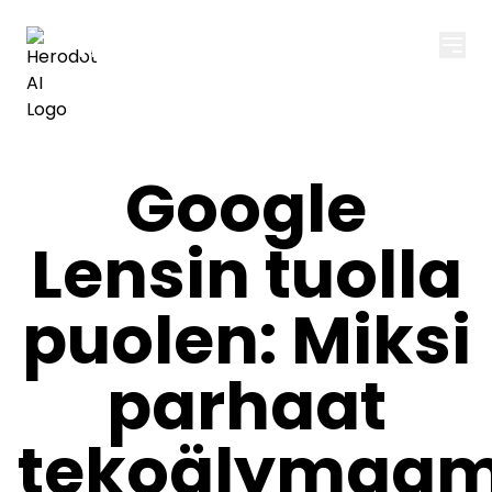
Herodot AI
Google
Lensin tuolla
puolen: Miksi
parhaat
tekoälymaam