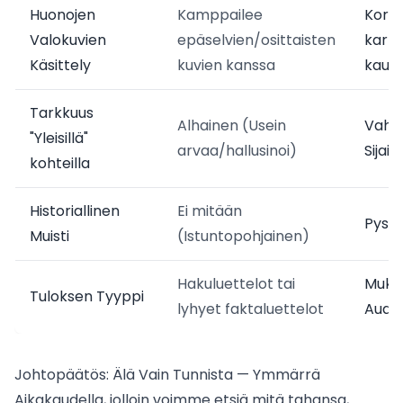
Huonojen
Kamppailee
Korke
Valokuvien
epäselvien/osittaisten
kartt
Käsittely
kuvien kanssa
kaut
Tarkkuus
Alhainen (Usein
Vahvi
"Yleisillä"
arvaa/hallusinoi)
Sijain
kohteilla
Historiallinen
Ei mitään
Pysyv
Muisti
(Istuntopohjainen)
Hakuluettelot tai
Muka
Tuloksen Tyyppi
lyhyet faktaluettelot
Audio
Johtopäätös: Älä Vain Tunnista — Ymmärrä
Aikakaudella, jolloin voimme etsiä mitä tahansa,