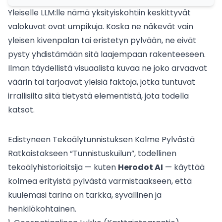
Yleiselle LLM:lle nämä yksityiskohtiin keskittyvät
valokuvat ovat umpikuja. Koska ne näkevät vain
yleisen kivenpalan tai eristetyn pylvään, ne eivät
pysty yhdistämään sitä laajempaan rakenteeseen.
Ilman täydellistä visuaalista kuvaa ne joko arvaavat
väärin tai tarjoavat yleisiä faktoja, jotka tuntuvat
irrallisilta siitä tietystä elementistä, jota todella
katsot.
Edistyneen Tekoälytunnistuksen Kolme Pylvästä
Ratkaistakseen “Tunnistuskuilun”, todellinen
tekoälyhistorioitsija — kuten
Herodot AI
— käyttää
kolmea erityistä pylvästä varmistaakseen, että
kuulemasi tarina on tarkka, syvällinen ja
henkilökohtainen.