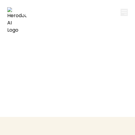
Herodot AI
İletişime Geçin
Yapay zeka destekli hikayelerle dünyayı
keşfetmeye hazır mısınız? Ekibimizle iletişime
geçin.