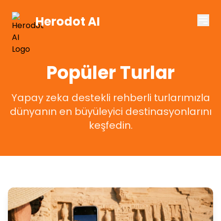
Herodot AI
Popüler Turlar
Yapay zeka destekli rehberli turlarımızla
dünyanın en büyüleyici destinasyonlarını
keşfedin.