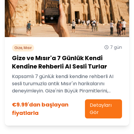
7 gün
Gize, Mısır
Gize ve Mısır'a 7 Günlük Kendi
Kendine Rehberli AI Sesli Turlar
Kapsamlı 7 günlük kendi kendine rehberli AI
sesli turumuzla antik Mısır'ın harikalarını
deneyimleyin. Gize'nin Büyük Piramitlerini,
Sfenks'i ve diğer ikonik yerleri kendi hızınızda
€9.99'dan başlayan
keşfedin.
Detayları
Gör
fiyatlarla