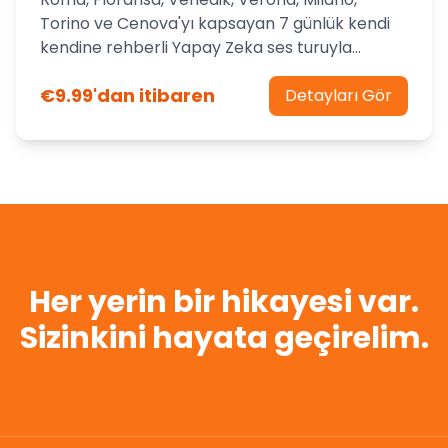
Fazlası
Torino ve Cenova'yı kapsayan 7 günlük kendi
kendine rehberli Yapay Zeka ses turuyla
İtalya'nın en güzellerini keşfedin. Antik
€9.99'dan itibaren
kalıntıları, Rönesans şaheserlerini ve efsanevi
Detayları Gör
kanalları kendi hızınızda keşfedin.
Her yerin bir hikayesi var.
Sizinkini hayata geçirelim.