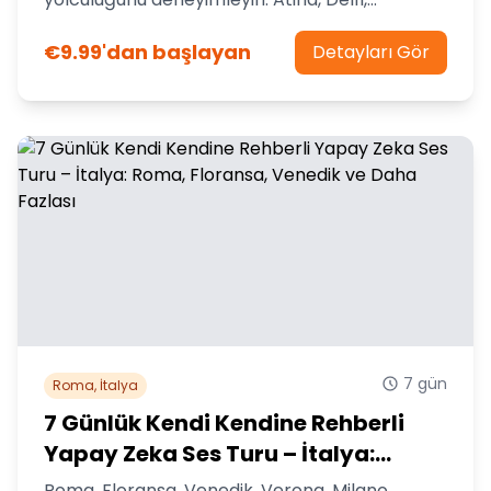
Epidavros, Mikene, Olympia, Meteora ve Antik
€9.99'dan başlayan
Korint'i keşfedin - tüm UNESCO sitleri ve
Detayları Gör
efsanevi yerler kendi hızınızda.
7 gün
Roma, İtalya
7 Günlük Kendi Kendine Rehberli
Yapay Zeka Ses Turu – İtalya:
Roma, Floransa, Venedik ve Daha
Roma, Floransa, Venedik, Verona, Milano,