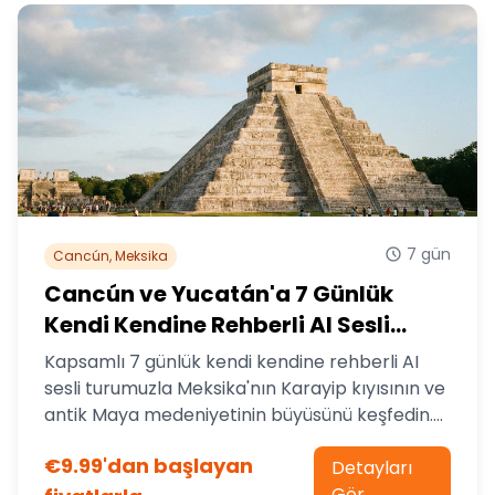
7 gün
Cancún, Meksika
Cancún ve Yucatán'a 7 Günlük
Kendi Kendine Rehberli AI Sesli
Turlar
Kapsamlı 7 günlük kendi kendine rehberli AI
sesli turumuzla Meksika'nın Karayip kıyısının ve
antik Maya medeniyetinin büyüsünü keşfedin.
Kendi hızınızda bozulmamış plajları, mistik
€9.99'dan başlayan
cenoteleri ve dünyaca ünlü arkeolojik yerleri
Detayları
keşfedin.
Gör