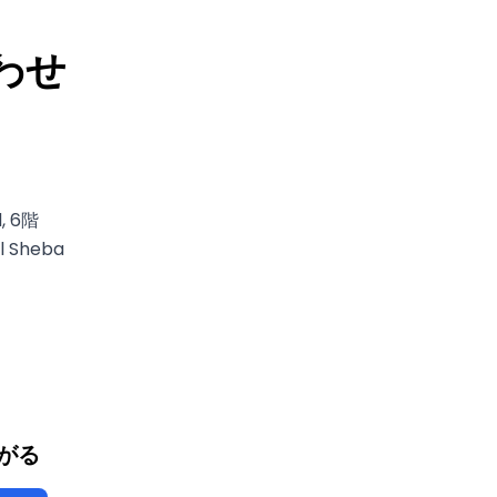
わせ
, 6階
l Sheba
がる