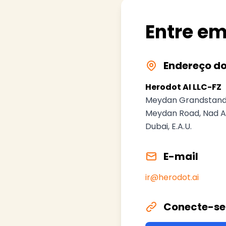
Entre e
Endereço do
Herodot AI LLC-FZ
Meydan Grandstand,
Meydan Road, Nad A
Dubai, E.A.U.
E-mail
ir@herodot.ai
Conecte-se