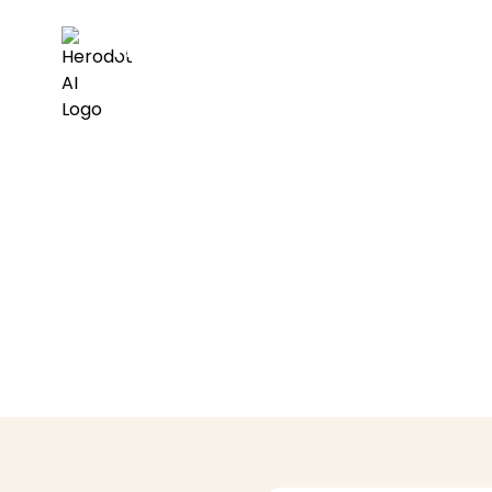
Herodot AI
E
Pronto pa