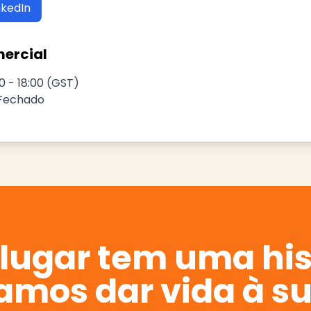
nkedIn
mercial
0 - 18:00 (GST)
 Fechado
lugar tem uma his
amos dar vida à su