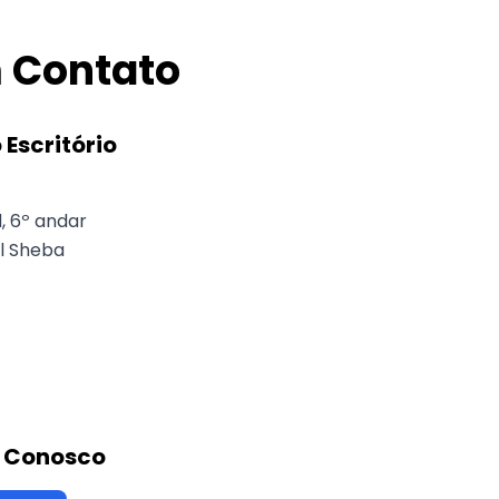
m Contato
 Escritório
 6º andar
l Sheba
 Conosco