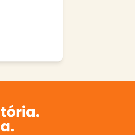
tória.
a.