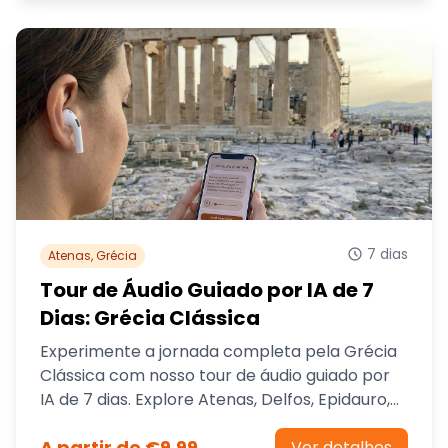
7 dias
Atenas, Grécia
Tour de Áudio Guiado por IA de 7
Dias: Grécia Clássica
Experimente a jornada completa pela Grécia
Clássica com nosso tour de áudio guiado por
IA de 7 dias. Explore Atenas, Delfos, Epidauro,
Micenas, Olímpia, Meteora e Corinto - todos
A partir de €9.99
os sítios UNESCO e locais lendários no seu
Ver detalhes