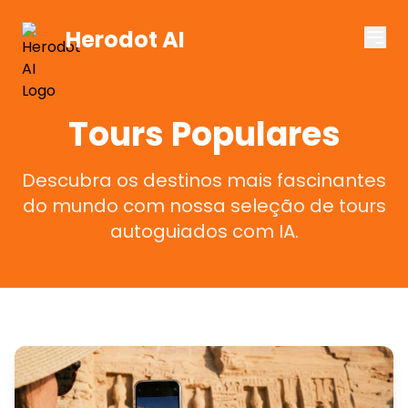
Herodot AI
Tours Populares
Descubra os destinos mais fascinantes
do mundo com nossa seleção de tours
autoguiados com IA.