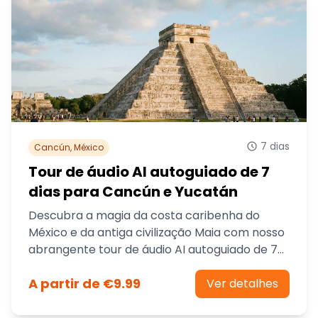
7 dias
Cancún, México
Tour de áudio AI autoguiado de 7
dias para Cancún e Yucatán
Descubra a magia da costa caribenha do
México e da antiga civilização Maia com nosso
abrangente tour de áudio AI autoguiado de 7
dias. Explore praias pristinas, cenotes místicos
A partir de €9.99
e sítios arqueológicos mundialmente famosos
Ver detalhes
no seu próprio ritmo.