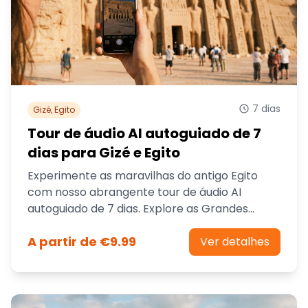
7 dias
Gizé, Egito
Tour de áudio AI autoguiado de 7
dias para Gizé e Egito
Experimente as maravilhas do antigo Egito
com nosso abrangente tour de áudio AI
autoguiado de 7 dias. Explore as Grandes
Pirâmides de Gizé, a Esfinge e outros locais
A partir de €9.99
icônicos no seu próprio ritmo.
Ver detalhes