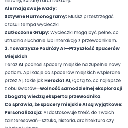
historię, kulturę i architekturę.
Ale mają swoje wady:
Sztywne Harmonogramy:
Musisz przestrzegać
czasu i tempa wycieczki.
Zatłoczone Grupy:
Wycieczki mogą być pełne, co
utrudnia słuchanie lub interakcję z przewodnikiem.
3. Towarzysze Podróży AI—Przyszłość Spacerów
Miejskich
Teraz
AI
podnosi spacery miejskie na zupełnie nowy
poziom. Aplikacje do spacerów miejskich wspierane
przez AI, takie jak
Herodot AI
, łączą to, co najlepsze
z obu światów—
wolność samodzielnej eksploracji
z bogatą wiedzą eksperta przewodnika
.
Co sprawia, że spacery miejskie AI są wyjątkowe:
Personalizacja:
AI dostosowuje treść do Twoich
zainteresowań—sztuka, historia, architektura czy