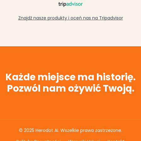
Znajdź nasze produkty i oceń nas na Tripadvisor
Każde miejsce ma historię.
Pozwól nam ożywić Twoją.
© 2025 Herodot AI. Wszelkie prawa zastrzeżone.