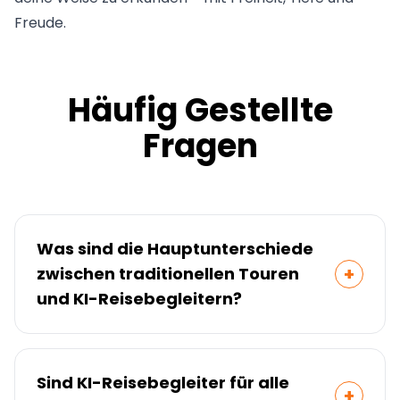
Freude.
Häufig Gestellte
Fragen
Was sind die Hauptunterschiede
+
zwischen traditionellen Touren
und KI-Reisebegleitern?
Traditionelle Touren folgen einem festen
Zeitplan und einer vorgegebenen Route,
Sind KI-Reisebegleiter für alle
während KI-Begleiter Flexibilität,
+