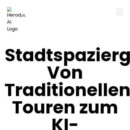
Herodot AI
Stadtspazier
Von
Traditionelle
Touren zum
KI-