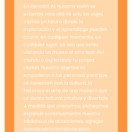
En Herodot AI, nuestra visión se
extiende más allá de solo los viajes.
Vemos un futuro donde la
exploración y el aprendizaje pueden
ocurrir en cualquier momento, en
cualquier lugar, ya sea que estés
visitando un museo al otro lado del
mundo o explorando tu propia
ciudad. Nuestro objetivo es
empoderar a las personas para que
se conecten con la cultura, la
historia y el arte de una manera que
se sienta natural, intuitiva y divertida.
A medida que crecemos, planeamos
expandir continuamente nuestra
biblioteca de atracciones, agregar
nuevas características para