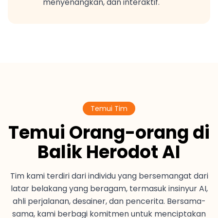
menyenangkan, dan interaktif.
Temui Tim
Temui Orang-orang di
Balik Herodot AI
Tim kami terdiri dari individu yang bersemangat dari
latar belakang yang beragam, termasuk insinyur AI,
ahli perjalanan, desainer, dan pencerita. Bersama-
sama, kami berbagi komitmen untuk menciptakan