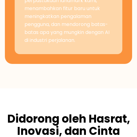
perpustakaan landmark kami,
menambahkan fitur baru untuk
meningkatkan pengalaman
pengguna, dan mendorong batas-
batas apa yang mungkin dengan AI
di industri perjalanan.
Didorong oleh Hasrat,
Inovasi, dan Cinta