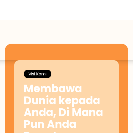
Visi Kami
Membawa
Dunia kepada
Anda, Di Mana
Pun Anda