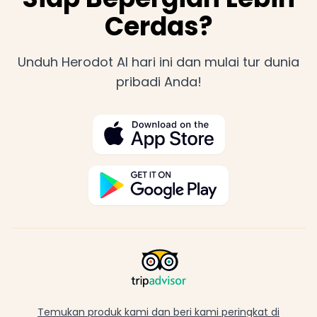
Cerdas?
Unduh Herodot AI hari ini dan mulai tur dunia
pribadi Anda!
Temukan produk kami dan beri kami peringkat di