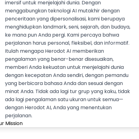
imersif untuk menjelajahi dunia. Dengan
menggabungkan teknologi AI mutakhir dengan
penceritaan yang dipersonalisasi, kami berupaya
menghidupkan landmark, seni, sejarah, dan budaya,
ke mana pun Anda pergi. Kami percaya bahwa
perjalanan harus personal, fleksibel, dan informatif.
Itulah mengapa Herodot AI memberikan
pengalaman yang benar-benar disesuaikan,
memberi Anda kekuatan untuk menjelajahi dunia
dengan kecepatan Anda sendiri, dengan pemandu
yang berbicara bahasa Anda dan sesuai dengan
minat Anda. Tidak ada lagi tur grup yang kaku, tidak
ada lagi pengalaman satu ukuran untuk semua—
dengan Herodot AI, Anda yang menentukan
perjalanan.