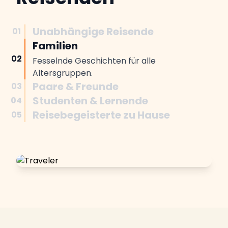
Unabhängige Reisende
01
Familien
02
Fesselnde Geschichten für alle
Altersgruppen.
Paare & Freunde
03
Studenten & Lernende
04
Reisebegeisterte zu Hause
05