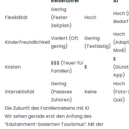
Reiseführer
AI
Gering
Hoch (
Flexibilität
(Fester
Hoch
Bedarf
Zeitplan)
Hoch
Variiert (Oft
Gering
Kinderfreundlichkeit
(Adapt
gering)
(Textlastig)
Modi)
$
$$$ (Teuer für
Kosten
$
(Günst
Familien)
App)
Gering
Hoch
Interaktivität
(Passives
Keine
(Foto-
Zuhören)
Quiz)
Die Zukunft des Familienreisens mit KI
Wir sehen gerade erst den Anfang des
“Edutainment-basierten Tourismus”. Mit der