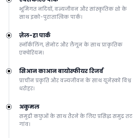
भूमिगत नदियों, वन्यजीवन और सांस्कृतिक शो के
साथ इको-पुरातात्विक पार्क।
ज़ेल-हा पार्क
स्नॉर्कलिंग, सेनोट और लैगून के साथ प्राकृतिक
एक्वेरियम।
सिआन काआन बायोस्फीयर रिजर्व
प्राचीन प्रकृति और वन्यजीवन के साथ यूनेस्को विश्व
धरोहर।
अकुमल
समुद्री कछुओं के साथ तैरने के लिए प्रसिद्ध समुद्र तट
गांव।