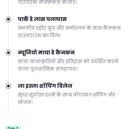
पारंपरिक मैक्सिकन बाजार।
पार्के डे लास पलापास
स्थानीय स्ट्रीट फूड और मनोरंजन के साथ कैनकन
डाउनटाउन का दिल।
म्यूजियो माया डे कैनकन
माया कलाकृतियों और इतिहास को प्रदर्शित करने
वाला पुरातात्विक संग्रहालय।
ला इस्ला शॉपिंग विलेज
सुंदर सूर्यास्त दृश्यों के साथ वॉटरफ्रंट शॉपिंग और
भोजन।
Day 2