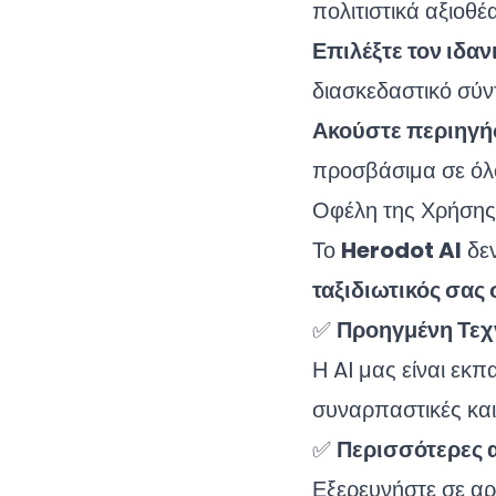
πολιτιστικά αξιοθέ
Επιλέξτε τον ιδα
διασκεδαστικό σύν
Ακούστε περιηγή
προσβάσιμα σε όλ
Οφέλη της Χρήσης
Το
Herodot AI
δεν
ταξιδιωτικός σας
✅
Προηγμένη Τεχ
Η AI μας είναι εκπ
συναρπαστικές και 
✅
Περισσότερες 
Εξερευνήστε σε αραβ