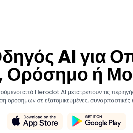
Η Εφαρμογή μας
Δημοφιλείς Περιηγήσεις
Πώς Λειτουρ
Οδηγός AI για Ο
, Ορόσημο ή Μο
τούμενοι από Herodot AI μετατρέπουν τις περιηγήσε
ση ορόσημων σε εξατομικευμένες, συναρπαστικές ε