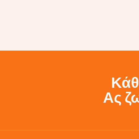
Κάθε
Ας ζ