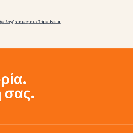
αθμολογήστε μας στο Tripadvisor
ορία.
 σας.