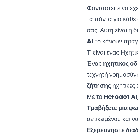
Φανταστείτε να έχ
τα πάντα για κάθε
σας. Αυτή είναι η
AI
το κάνουν πραγμ
Τι είναι ένας Ηχητ
Ένας
ηχητικός οδ
τεχνητή νοημοσύν
ζήτησης
ηχητικές 
Με το
Herodot AI
Τραβήξετε μια φ
αντικειμένου και ν
Εξερευνήστε διαδ