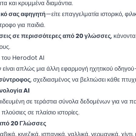
ατα και κρυμμένα διαμάντια.
νικό σας αφηγητή
—είτε επαγγελματία ιστορικό, φιλι
τροφο για παιδιά.
σεις σε περισσότερες από 20 γλώσσες
, κάνοντα
ους.
 του Herodot AI
 είναι απλώς μια άλλη εφαρμογή ηχητικού οδηγού
 σύντροφος
, σχεδιασμένος να βελτιώσει κάθε πτυχή
νολογία AI
αιδευμένη σε τεράστια σύνολα δεδομένων για να πα
πλούσιες σε πλαίσιο ιστορίες.
από 20 Γλώσσες
ικά, κινεζικά, ισπανικά, γαλλικά, γερμανικά, χίντι,