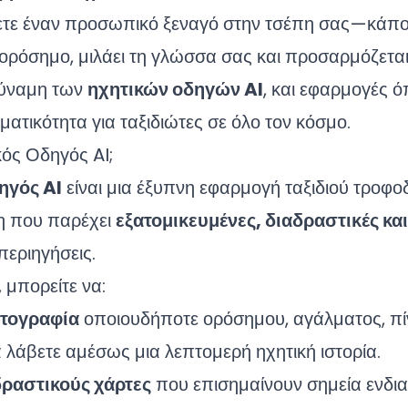
ετε έναν προσωπικό ξεναγό στην τσέπη σας—κάποι
 ορόσημο, μιλάει τη γλώσσα σας και προσαρμόζετα
 δύναμη των
ηχητικών οδηγών AI
, και εφαρμογές 
ατικότητα για ταξιδιώτες σε όλο τον κόσμο.
ικός Οδηγός AI;
ηγός AI
είναι μια έξυπνη εφαρμογή ταξιδιού τροφ
η που παρέχει
εξατομικευμένες, διαδραστικές και
περιηγήσεις.
, μπορείτε να:
ωτογραφία
οποιουδήποτε ορόσημου, αγάλματος, πί
α λάβετε αμέσως μια λεπτομερή ηχητική ιστορία.
ραστικούς χάρτες
που επισημαίνουν σημεία ενδια