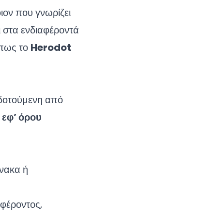
ον που γνωρίζει
ι στα ενδιαφέροντά
όπως το
Herodot
οδοτούμενη από
 εφ’ όρου
νακα ή
φέροντος,