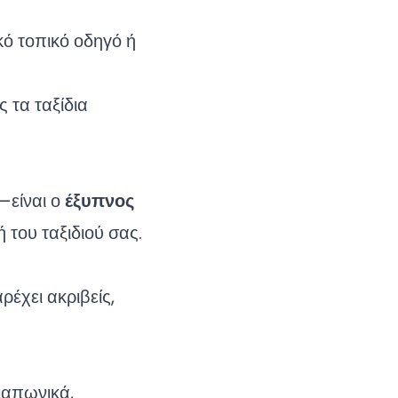
κό τοπικό οδηγό ή
ς τα ταξίδια
—είναι ο
έξυπνος
 του ταξιδιού σας.
ρέχει ακριβείς,
 ιαπωνικά,