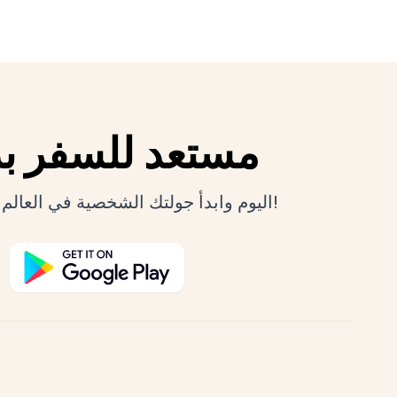
مستعد للسفر بذ
قم بتنزيل Herodot AI اليوم وابدأ جولتك الشخصية في العالم!