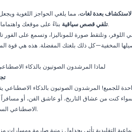
لاستكشاف بعدة لغات
بناءً على موقعك واهتماماتك وتفضيلات سفرك.
تلقي قصص سياقية
 اللوفر، وتلتقط صورة للموناليزا، وتسمع على الفور تار
صيلها المخفية—كل ذلك بلغتك المفضلة. هذه هي قوة الم
لماذا المرشدون الصوتيون بالذكاء الاصطنا
تج
احدة للجميع! المرشدون الصوتيون بالذكاء الاصطناعي ي
سواء كنت من عشاق التاريخ، أو عاشق الفن، أو مسافراً 
الاصطناعي السرد ليناسب تفضيلاتك.
ماعية التقليدية تأتي بجداول زمنية صارمة ومسارات م