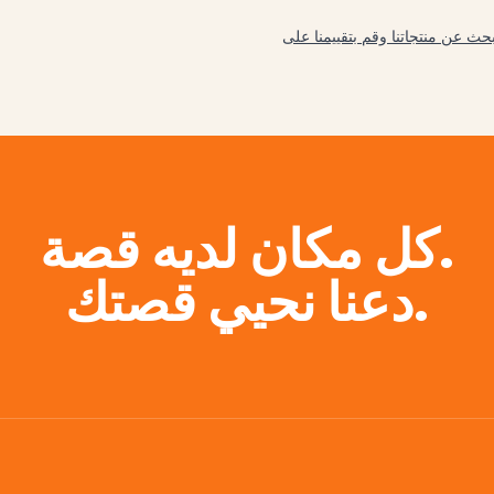
كل مكان لديه قصة.
دعنا نحيي قصتك.