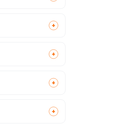
المرشد الصوتي بالذكاء الاصط
المرشدين التقليديين بالسينا
+
المرشدون الصوتيون التقليد
ديناميكيون—يتكيفون مع تفضيلاتك، ويجيبون على الأسئلة، ويوفرون معلومات سياقية بناءً على موقعك واهتماماتك.
+
+
بالتأكيد! المرشدون الصوتيون
تطبيقات مثل Herodot AI تتيح لك تصوير الأعمال الفنية أو النصب التذكارية والحصول فوراً على قصص غنية وذات صلة بالسياق.
+
المرشدون الصوتيون بالذكاء ا